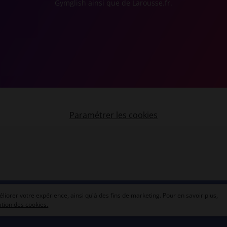
Gymglish ainsi que de Larousse.fr.
Paramétrer les cookies
liorer votre expérience, ainsi qu'à des fins de marketing. Pour en savoir plus,
sation des cookies.
es et crédits
CGU
Charte de confidentialité
Cookies
Cont