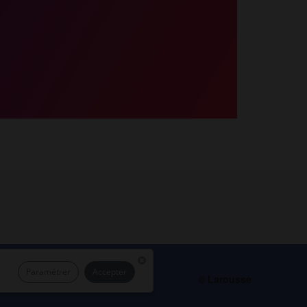
Paramétrer
Accepter
act
© Larousse