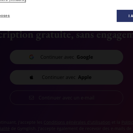
poses
I 
cription gratuite, sans engage
Continuer avec
Google
Continuer avec
Apple
Continuer avec un e-mail
tinuant, j'accepte les
Conditions générales d'utilisation
et la
Polit
ialité
de Gymglish. J'accepte également de recevoir des e-mails de 