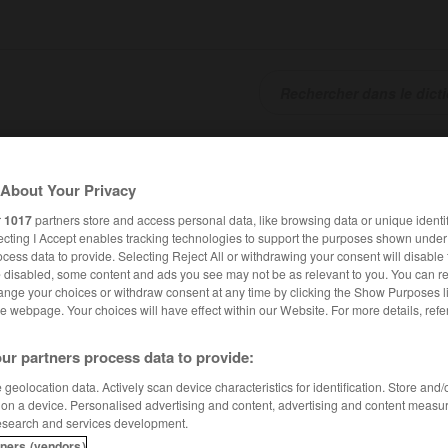
EUR
CONJUGATEUR
About Your Privacy
r
1017
partners store and access personal data, like browsing data or unique identif
ecting I Accept enables tracking technologies to support the purposes shown unde
cess data to provide. Selecting Reject All or withdrawing your consent will disable 
e disabled, some content and ads you see may not be as relevant to you. You can re
nge your choices or withdraw consent at any time by clicking the Show Purposes l
he webpage. Your choices will have effect within our Website. For more details, refer
ur partners process data to provide:
geolocation data. Actively scan device characteristics for identification. Store and
 on a device. Personalised advertising and content, advertising and content measu
esearch and services development.
tners (vendors)