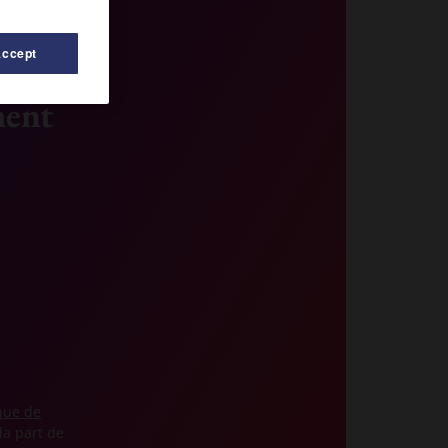
Accept
ment
ique de
la part de