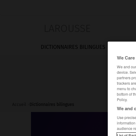
LAROUSSE
DICTIONNAIRES BILINGUES
TRADUCT
We Care 
We and ou
device. Sel
partners pro
trackers ar
menu to cha
bottom of t
Policy.
Accueil
>
Dictionnaires bilingues
We and o
Use precise 
information
audience r
List of Par