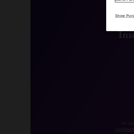
Show Pur
Ins
En con
confident