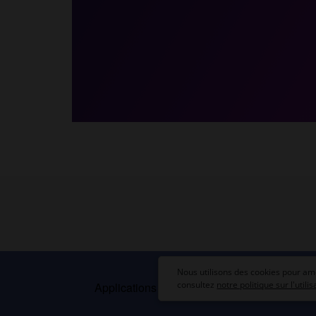
Nous utilisons des cookies pour amé
consultez
notre politique sur l'utili
Applications mobiles
Index
Mentions légal