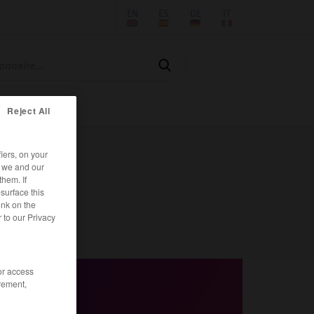
EN
ES
DE
IT

Reject All
iers, on your
r we and our
them. If
surface this
ink on the
 to our Privacy
/or access
rement,